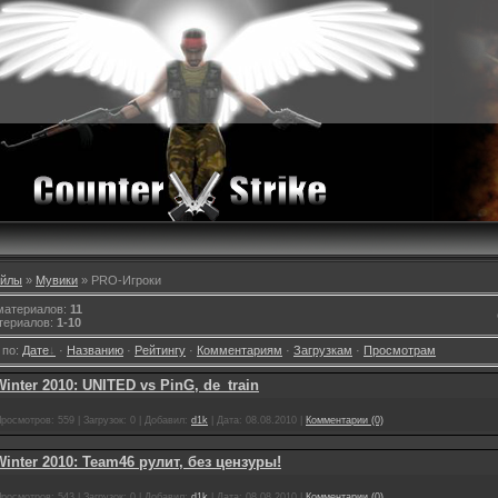
йлы
»
Мувики
» PRО-Игроки
 материалов
:
11
териалов
:
1-10
 по
:
Дате
·
Названию
·
Рейтингу
·
Комментариям
·
Загрузкам
·
Просмотрам
inter 2010: UNITED vs PinG, de_train
росмотров:
559
|
Загрузок:
0
|
Добавил:
d1k
|
Дата:
08.08.2010
|
Комментарии (0)
inter 2010: Team46 рулит, без цензуры!
росмотров:
543
|
Загрузок:
0
|
Добавил:
d1k
|
Дата:
08.08.2010
|
Комментарии (0)