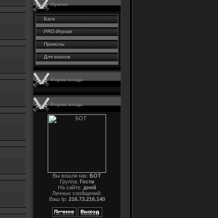
Мувики
Баги
PRO-Игроки
Приколы
Для кланов
Форма входа
Форма входа
Вы вошли как:
БОТ
Группа:
Гости
На сайте:
дней
Личных сообщений:
Ваш Ip:
216.73.216.140