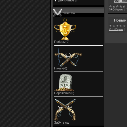
Angras
Для кланов
[6]
PRО-Игроки
|
П
Наши cw
Новый
PRО-Игроки
|
П
Победы(0)
Ничьи(0)
Поражения(0)
Забить cw