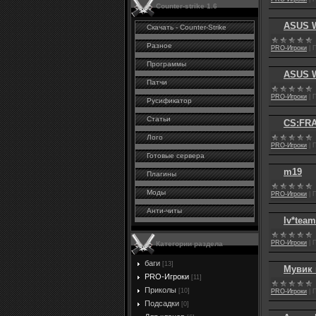
Counter-strike 1.6
ASUS W
Скачать - Counter-Strike
Разное
PRО-Игроки
|
П
Программы
ASUS W
Патчи
PRО-Игроки
|
П
Русификатор
Статьи
CS:FRA
Лого
PRО-Игроки
|
П
Готовые сервера
m19
Плагины
Моды
PRО-Игроки
|
П
Анти-читы
Iv*team
PRО-Игроки
|
П
Категории раздела
баги
[13]
Мувик п
PRО-Игроки
[11]
Приколы
[10]
PRО-Игроки
|
П
Подсадки
[0]