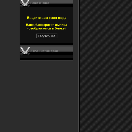
Наша кнопка
Введите ваш текст сюда
Ваша баннерская сыллка
(отображается в блоке)
У нАс нет чиТероВ