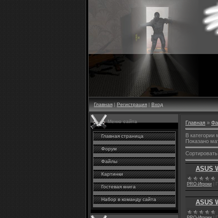
Главная
|
Регистрация
|
Вход
Меню сайта
Главная
»
Фа
В категории
Главная страница
Показано ма
Форум
Сортировать
Файлы
ASUS W
Картинки
PRО-Игроки
|
П
Гостевая книга
Набор в команду сайта
ASUS W
PRО-Игроки
|
П