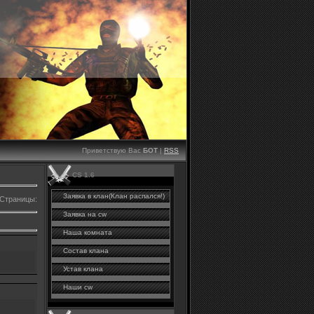
Приветствую Вас
БОТ
|
RSS
CS 1.6
Заявка в клан(Клан распался!)
Страницы
:
Заявка на cw
Наша комната
Состав клана
Устав клана
Наши cw