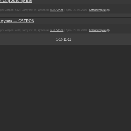
k Cup 2010 by k1s
росмотров:
542
|
Загрузок:
0
|
Добавил:
sErE^JKee
|
Дата:
29.07.2010
|
Комментарии (0)
 мувик — CSTRON
росмотров:
490
|
Загрузок:
0
|
Добавил:
sErE^JKee
|
Дата:
29.07.2010
|
Комментарии (0)
1-10
11-11