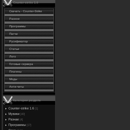
Counter-strike 1.6
Скачать - Counter-Strike
Разное
Программы
Патчи
Русификатор
Статьи
Лого
Готовые сервера
Плагины
Моды
Анти-читы
Категории раздела
Counter-strike 1.6
[1]
Мувики
[40]
Разнае
[4]
Программы
[17]