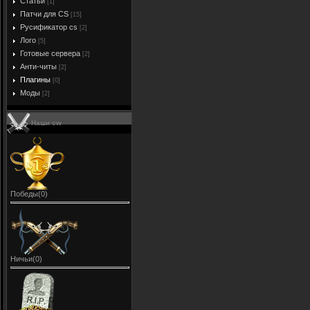
Статьи
[1]
Патчи для CS
[15]
Русификатор cs
[2]
Лого
[5]
Готовые сервера
[2]
Анти-читы
[2]
Плагины
[0]
Моды
[2]
Наши cw
Победы(0)
Ничьи(0)