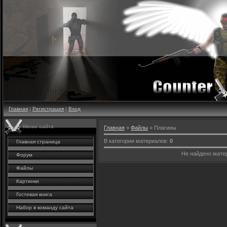
Главная
|
Регистрация
|
Вход
Меню сайта
Главная
»
Файлы
» Плагины
В категории материалов
:
0
Главная страница
Не найдено мате
Форум
Файлы
Картинки
Гостевая книга
Набор в команду сайта