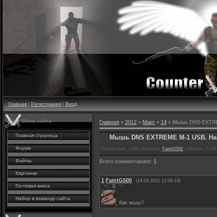
Главная
|
Регистрация
|
Вход
Меню сайта
Главная
»
2012
»
Март
»
14
» Мышь DNS EXTREM
Главная страница
Мышь DNS EXTREME M-1 USB. Hard
Форум
Просмотров
: 2068 |
Добавил
:
FaintG500
|
Рейтинг
:
0.0
/
0
Файлы
Всего комментариев
:
1
Картинки
1
FaintG500
(14.03.2012 12.09.13)
0
Гостевая книга
Набор в команду сайта
Как мыш?