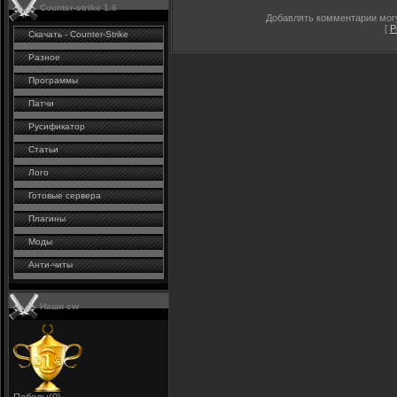
Counter-strike 1.6
Добавлять комментарии могу
[
Р
Скачать - Counter-Strike
Разное
Программы
Патчи
Русификатор
Статьи
Лого
Готовые сервера
Плагины
Моды
Анти-читы
Наши cw