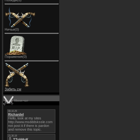
Победы(0)
Ничьи(0)
Поражения(0)
Забить cw
Мини-чат